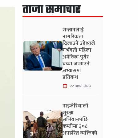
ताजा समाचार
सन्तानलाई
नागरिकता
दिलाउने उद्देश्यले
गर्भवती महिला
अमेरिका पुगेर
बच्चा जन्माउने
अभ्यासमा
प्रतिबन्ध
२२ श्रावण २०८३
नाइजेरियाली
सुरक्षा
अभियानपछि
कम्तीमा ३०८
अपहरित व्यक्तिको