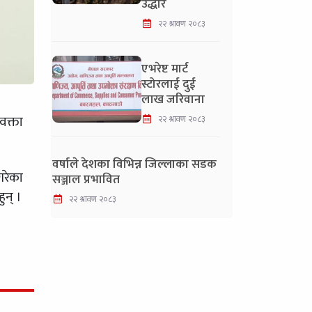
उद्धार
२२ श्रावण २०८३
एभरेष्ट मार्ट
स्टोरलाई दुई
लाख जरिवाना
वक्ता
२२ श्रावण २०८३
वर्षाले देशका विभिन्न जिल्लाका सडक
गरेका
सञ्जाल प्रभावित
ुन् ।
२२ श्रावण २०८३