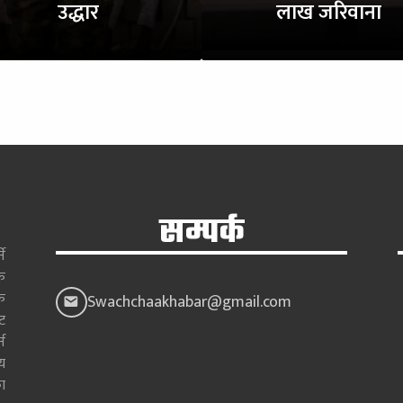
उद्धार
लाख जरिवाना
सम्पर्क
े
क
क
Swachchaakhabar@gmail.com
ाट
न
य
ा