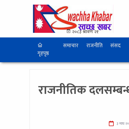
२०८३ श्रावण २१
समाचार
राजनीति
संसद
गृहपृष्ठ
राजनीतिक दलसम्बन्
३ माघ २