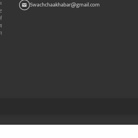
क
Swachchaakhabar@gmail.com
ाट
न
य
ा