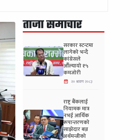
ताजा समाचार
सरकार स्टन्टमा
लागेको भन्दै
कांग्रेसले
औँल्यायो १५
कमजोरी
२० श्रावण २०८३
राष्ट्र बैंकलाई
नियामक मात्र
नभई आर्थिक
रूपान्तरणको
साझेदार बन्न
अर्थमन्त्रीको