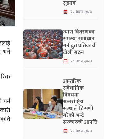
सुझाव
२० श्रावण २०८३
ग्यास वितरणका
समस्या समाधान
्ललाई
गर्न द्रुत प्रतिकार्य
ा भने
टोली गठन
२० श्रावण २०८३
रिक्त
आन्तरिक
संवैधानिक
विषयमा
 गर्न
अन्तर्राष्ट्रिय
संस्थाले टिप्पणी
नकारी
गरेको भन्दै
ीकृति
सरकारको आपत्ति
२० श्रावण २०८३