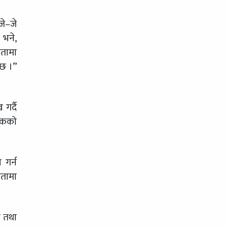
जे–जे
े भने,
कतामा
ेछ ।”
गर्दै
डकको
 गर्न
कतामा
ि तथा