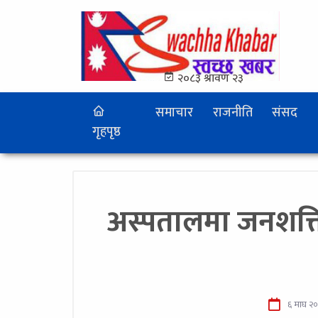
२०८३ श्रावण २३
समाचार
राजनीति
संसद
गृहपृष्ठ
अस्पतालमा जनशक्त
६ माघ २