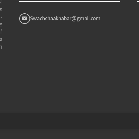
े
क
क
Swachchaakhabar@gmail.com
ाट
न
य
ा