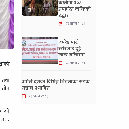
कम्तीमा ३०८
अपहरित व्यक्तिको
उद्धार
२२ श्रावण २०८३
एभरेष्ट मार्ट
स्टोरलाई दुई
लाख जरिवाना
्षाको
२२ श्रावण २०८३
ा तथा
वर्षाले देशका विभिन्न जिल्लाका सडक
ा तीन
सञ्जाल प्रभावित
२२ श्रावण २०८३
गरिने
 उक्त