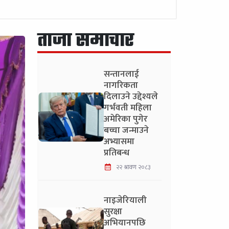
ताजा समाचार
सन्तानलाई
नागरिकता
दिलाउने उद्देश्यले
गर्भवती महिला
अमेरिका पुगेर
बच्चा जन्माउने
अभ्यासमा
प्रतिबन्ध
२२ श्रावण २०८३
नाइजेरियाली
सुरक्षा
अभियानपछि