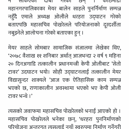
नै सकिएको दाबी गरेका छन् । काठमाडौं
महानगरपालिकाका मेयर बालेन साहले पुनर्निर्माण सम्पन्न
नहुँदै एमाले अध्यक्ष ओलीले धरहरा उद्घाटन गरेको
बताएपछि महासचिव पोखरेलले परियोजनाको दूरदर्शीता
नबुझ्नेले आलोचना गरेको बताएका हुन् ।
मेयर साहले सोमबार सामाजिक संजालमा लेखेका थिए,
‘२०७८ वैशाख ११ शनिबार अर्थात् आजभन्दा २ वर्ष ९ महिना
२० दिनअगाडि तत्कालीन प्रधानमन्त्री केपी ओलीबाट ’सेतो
टावर’ उदघाटन भयो। सोही उद्घाटनलाई तत्कालीन मेयर
विद्यासुन्दर शाक्यले ’आज एक ऐतिहासिक काम सम्पन्न
भएको छ, राणाकालीन अवस्थामा भएको भए केपी ओली
टावर भन्थे ।’
त्यसको जवाफमा महासचिव पोखरेलको भनाई आएको हो ।
महासचिव पोखरेलले भनेका छन्, ‘धरहरा पुननिर्माणको
परियोजना अन्तरगत त्यसलाई नयाँ स्वरुपमा निर्माण गर्नेगरी