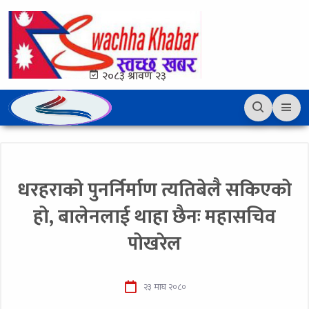
२०८३ श्रावण २३
धरहराको पुनर्निर्माण त्यतिबेलै सकिएको
हो, बालेनलाई थाहा छैनः महासचिव
पोखरेल
२३ माघ २०८०