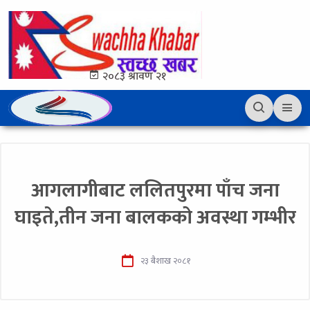
२०८३ श्रावण २१
आगलागीबाट ललितपुरमा पाँच जना
घाइते,तीन जना बालकको अवस्था गम्भीर
२३ बैशाख २०८१