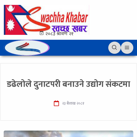
२०८३ श्रावण २१
डढेलोले दुनाटपरी बनाउने उद्योग संकटमा
२३ बैशाख २०८१