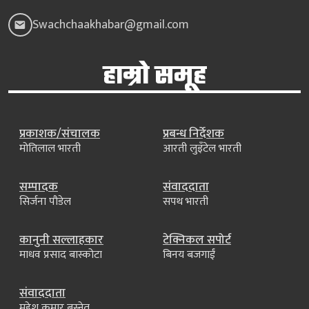
Swachchaakhabar@gmail.com
हाम्रो समूह
प्रकाशक/संचालक
प्रबन्ध निर्देशक
मोतिलाल भारती
आरती लुइँटेल भारती
सम्पादक
संवाददाता
सिर्जना पौडेल
सपथ भारती
कानुनी सल्लाहकार
टेक्निकल सपोर्ट
माधव प्रसाद बास्कोटा
बिनय बजगाईं
संवाददाता
महेश कुमार बस्नेत