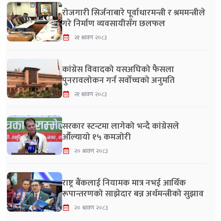
रोजगारी सिर्जनाबारे पूर्वाधारमन्त्री र श्रममन्त्रीले
गरे निर्माण व्यवसायीसँग छलफल
२१ श्रावण २०८३
कांग्रेस विवादको यसअघिको फैसला
पुनरावलोकन गर्न सर्वोच्चको अनुमति
२१ श्रावण २०८३
सरकार स्टन्टमा लागेको भन्दै कांग्रेसले
औँल्यायो १५ कमजोरी
२० श्रावण २०८३
राष्ट्र बैंकलाई नियामक मात्र नभई आर्थिक
रूपान्तरणको साझेदार बन्न अर्थमन्त्रीको सुझाव
२० श्रावण २०८३