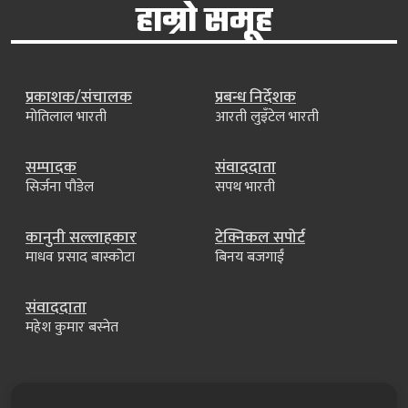
हाम्रो समूह
प्रकाशक/संचालक
प्रबन्ध निर्देशक
मोतिलाल भारती
आरती लुइँटेल भारती
सम्पादक
संवाददाता
सिर्जना पौडेल
सपथ भारती
कानुनी सल्लाहकार
टेक्निकल सपोर्ट
माधव प्रसाद बास्कोटा
बिनय बजगाईं
संवाददाता
महेश कुमार बस्नेत