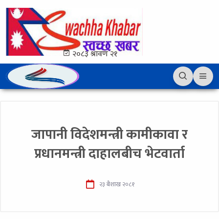
२०८३ श्रावण २१
जापानी विदेशमन्त्री कामीकावा र
प्रधानमन्त्री दाहालबीच भेटवार्ता
२३ बैशाख २०८१