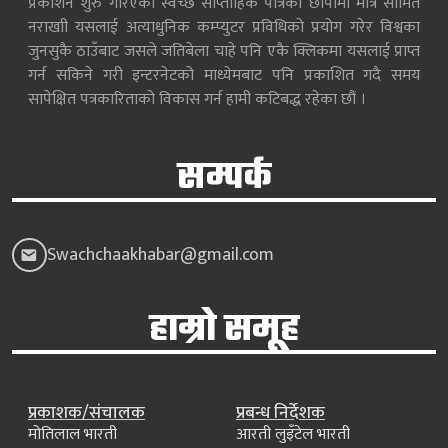
प्रकाशन शुरु गरिएको स्वच्छ साप्ताहिक पत्रिका छापामा मात्रै सीमित
नराखाी यसलाई अत्याधुनिक कम्प्युटर प्रविधिको प्रयोग गरेर विश्वका
जुनसुकै ठाउँबाट जसले जतिबेला चाहे पनि एकै क्लिकमा यसलाई प्राप्त
गर्न सकिने गरी इन्टरनेटको माध्येमबाट पनि प्रकाशित गदै समय
सापेक्षित पत्रकारिताको विकास गर्न हामी कटिबद्ध रहेका छौं ।
सम्पर्क
Swachchaakhabar@gmail.com
हाम्रो समूह
प्रकाशक/संचालक
प्रबन्ध निर्देशक
मोतिलाल भारती
आरती लुइँटेल भारती