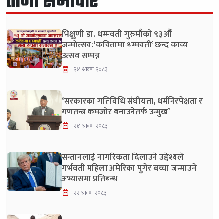
ताजा समाचार
भिक्षुणी डा. धम्मवती गुरुमाँको ९३औँ
जन्मोत्सव:‘कवितामा धम्मवती’ छन्द काव्य
उत्सव सम्पन्न
२४ श्रावण २०८३
‘सरकारका गतिविधि संघीयता, धर्मनिरपेक्षता र
गणतन्त्र कमजोर बनाउनेतर्फ उन्मुख’
२४ श्रावण २०८३
सन्तानलाई नागरिकता दिलाउने उद्देश्यले
गर्भवती महिला अमेरिका पुगेर बच्चा जन्माउने
अभ्यासमा प्रतिबन्ध
२२ श्रावण २०८३