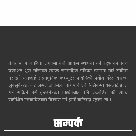
नेपालमा पत्रकारिता जगतमा नयाँ आयाम स्थापना गर्ने उद्देश्यका साथ
प्रकाशन शुरु गरिएको स्वच्छ साप्ताहिक पत्रिका छापामा मात्रै सीमित
नराखाी यसलाई अत्याधुनिक कम्प्युटर प्रविधिको प्रयोग गरेर विश्वका
जुनसुकै ठाउँबाट जसले जतिबेला चाहे पनि एकै क्लिकमा यसलाई प्राप्त
गर्न सकिने गरी इन्टरनेटको माध्येमबाट पनि प्रकाशित गदै समय
सापेक्षित पत्रकारिताको विकास गर्न हामी कटिबद्ध रहेका छौं ।
सम्पर्क