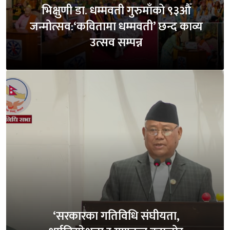
भिक्षुणी डा. धम्मवती गुरुमाँको ९३औँ
जन्मोत्सव:‘कवितामा धम्मवती’ छन्द काव्य
उत्सव सम्पन्न
‘सरकारका गतिविधि संघीयता,