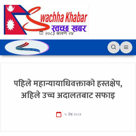
२०८३ श्रावण २४
पहिले महान्यायाधिवक्ताको हस्तक्षेप,
अहिले उच्च अदालतबाट सफाइ
५ जेष्ठ २०८१