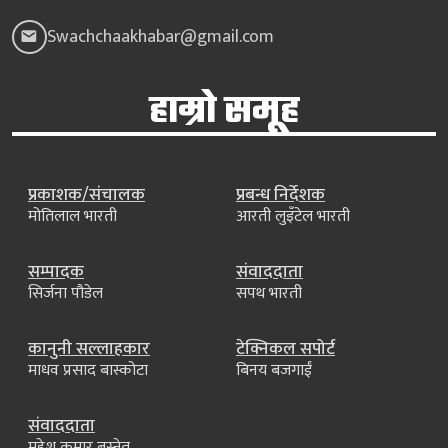
Swachchaakhabar@gmail.com
हाम्रो समूह
प्रकाशक/संचालक
प्रबन्ध निर्देशक
मोतिलाल भारती
आरती लुइँटेल भारती
सम्पादक
संवाददाता
सिर्जना पौडेल
सपथ भारती
कानुनी सल्लाहकार
टेक्निकल सपोर्ट
माधव प्रसाद बास्कोटा
बिनय बजगाईं
संवाददाता
महेश कुमार बस्नेत