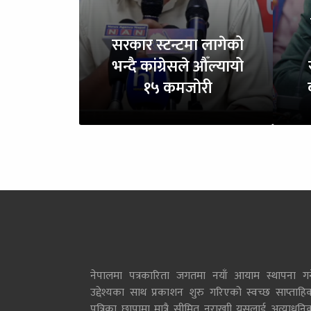
सरकार स्टन्टमा लागेको
भन्दै कांग्रेसले औँल्यायो
१५ कमजोरी
नेपालमा पत्रकारिता जगतमा नयाँ आयाम स्थापना गर्न
उद्देश्यका साथ प्रकाशन शुरु गरिएको स्वच्छ साप्ताहि
पत्रिका छापामा मात्रै सीमित नराखाी यसलाई अत्याधुनि