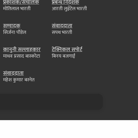
प्रकाशक/संचालक
प्रबन्ध निर्देशक
मोतिलाल भारती
आरती लुइँटेल भारती
सम्पादक
संवाददाता
सिर्जना पौडेल
सपथ भारती
कानुनी सल्लाहकार
टेक्निकल सपोर्ट
माधव प्रसाद बास्कोटा
बिनय बजगाईं
संवाददाता
महेश कुमार बस्नेत