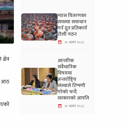
ग्यास वितरणका
समस्या समाधान
गर्न द्रुत प्रतिकार्य
टोली गठन
२० श्रावण २०८३
षेत्र
आन्तरिक
।
संवैधानिक
विषयमा
अन्तर्राष्ट्रिय
ित आठ
संस्थाले टिप्पणी
गरेको भन्दै
सरकारको आपत्ति
गाएको
२० श्रावण २०८३