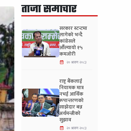
ताजा समाचार
सरकार स्टन्टमा
लागेको भन्दै
कांग्रेसले
औँल्यायो १५
कमजोरी
२० श्रावण २०८३
राष्ट्र बैंकलाई
नियामक मात्र
नभई आर्थिक
रूपान्तरणको
साझेदार बन्न
अर्थमन्त्रीको
सुझाव
२० श्रावण २०८३