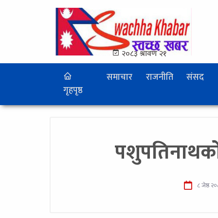
२०८३ श्रावण २१
समाचार
राजनीति
संसद
गृहपृष्ठ
पशुपतिनाथको 
८ जेष्ठ २