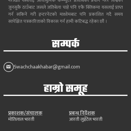
नराखाी यसलाई अत्याधुनिक कम्प्युटर प्रविधिको प्रयोग गरेर विश्वका
जुनसुकै ठाउँबाट जसले जतिबेला चाहे पनि एकै क्लिकमा यसलाई प्राप्त
गर्न सकिने गरी इन्टरनेटको माध्येमबाट पनि प्रकाशित गदै समय
सापेक्षित पत्रकारिताको विकास गर्न हामी कटिबद्ध रहेका छौं ।
सम्पर्क
Swachchaakhabar@gmail.com
हाम्रो समूह
प्रकाशक/संचालक
प्रबन्ध निर्देशक
मोतिलाल भारती
आरती लुइँटेल भारती