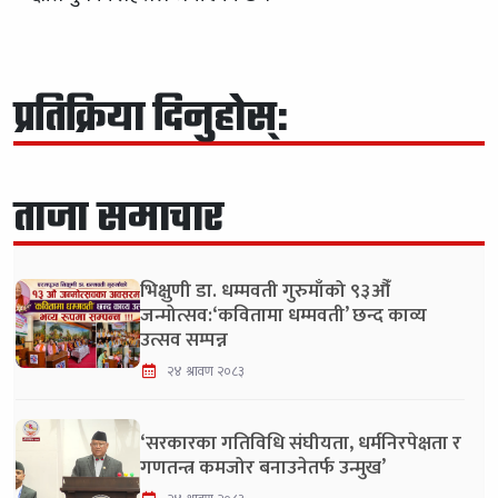
प्रतिक्रिया दिनुहोस्:
ताजा समाचार
भिक्षुणी डा. धम्मवती गुरुमाँको ९३औँ
जन्मोत्सव:‘कवितामा धम्मवती’ छन्द काव्य
उत्सव सम्पन्न
२४ श्रावण २०८३
‘सरकारका गतिविधि संघीयता, धर्मनिरपेक्षता र
गणतन्त्र कमजोर बनाउनेतर्फ उन्मुख’