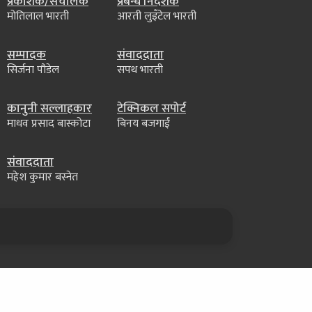
प्रकाशक/संचालक
प्रबन्ध निर्देशक
मोतिलाल भारती
आरती लुइँटेल भारती
सम्पादक
संवाददाता
सिर्जना पौडेल
सपथ भारती
कानुनी सल्लाहकार
टेक्निकल सपोर्ट
माधव प्रसाद बास्कोटा
बिनय बजगाईं
संवाददाता
महेश कुमार बस्नेत