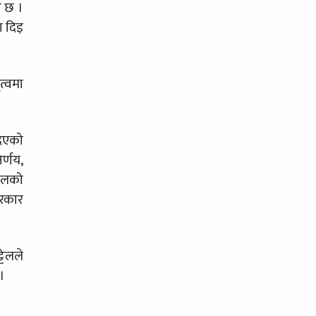
ो छ ।
ा दिइ
त्वमा
दिएको
र्णय,
 दलको
सरकार
टेलले
 ।