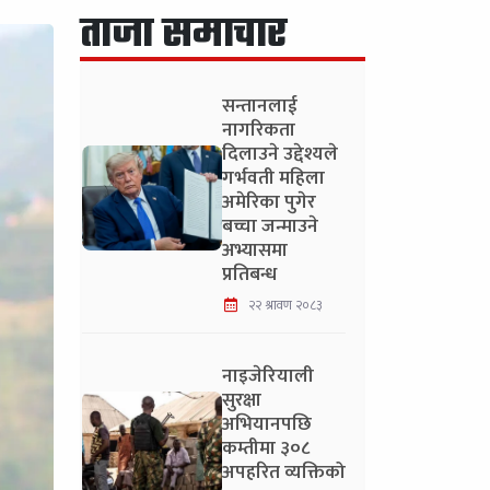
ताजा समाचार
सन्तानलाई
नागरिकता
दिलाउने उद्देश्यले
गर्भवती महिला
अमेरिका पुगेर
बच्चा जन्माउने
अभ्यासमा
प्रतिबन्ध
२२ श्रावण २०८३
नाइजेरियाली
सुरक्षा
अभियानपछि
कम्तीमा ३०८
अपहरित व्यक्तिको