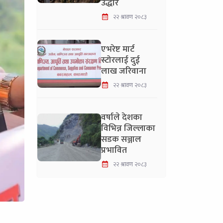
उद्धार
२२ श्रावण २०८३
एभरेष्ट मार्ट
स्टोरलाई दुई
लाख जरिवाना
२२ श्रावण २०८३
वर्षाले देशका
विभिन्न जिल्लाका
सडक सञ्जाल
प्रभावित
२२ श्रावण २०८३