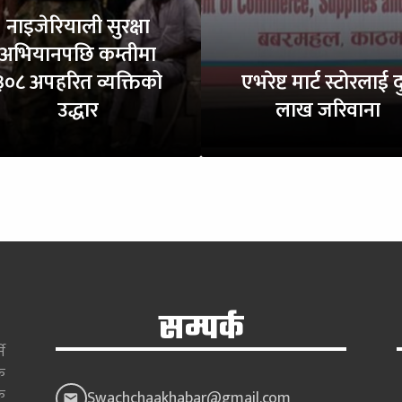
नाइजेरियाली सुरक्षा
अभियानपछि कम्तीमा
३०८ अपहरित व्यक्तिको
एभरेष्ट मार्ट स्टोरलाई द
उद्धार
लाख जरिवाना
सम्पर्क
े
क
क
Swachchaakhabar@gmail.com