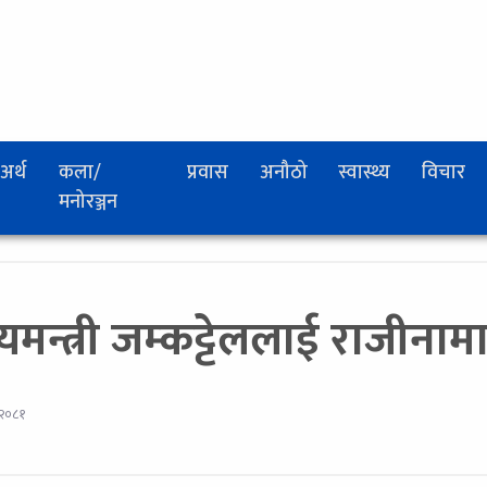
अर्थ
कला/
प्रवास
अनौठो
स्वास्थ्य
विचार
मनोरञ्जन
यमन्त्री जम्कट्टेललाई राजीनामा
२०८१