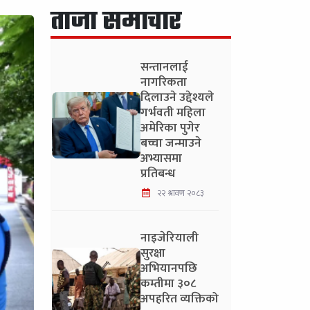
ताजा समाचार
सन्तानलाई
नागरिकता
दिलाउने उद्देश्यले
गर्भवती महिला
अमेरिका पुगेर
बच्चा जन्माउने
अभ्यासमा
प्रतिबन्ध
२२ श्रावण २०८३
नाइजेरियाली
सुरक्षा
अभियानपछि
कम्तीमा ३०८
अपहरित व्यक्तिको