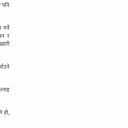
ए पनि
गर्ने
धन र
्रहरी
याउने
 भनाइ
ि हो,