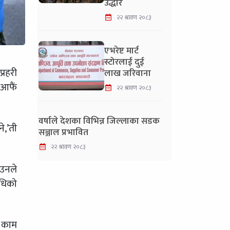
उद्धार
२२ श्रावण २०८३
एभरेष्ट मार्ट
स्टोरलाई दुई
्रहरी
लाख जरिवाना
 आफैं
२२ श्रावण २०८३
वर्षाले देशका विभिन्न जिल्लाका सडक
े,’ती
सञ्जाल प्रभावित
२२ श्रावण २०८३
 उनले
िधिको
ी काम