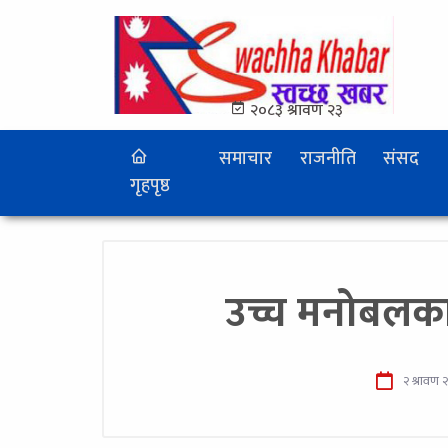
२०८३ श्रावण २३
समाचार
राजनीति
संसद
गृहपृष्ठ
उच्च मनोबलका स
२ श्रावण 