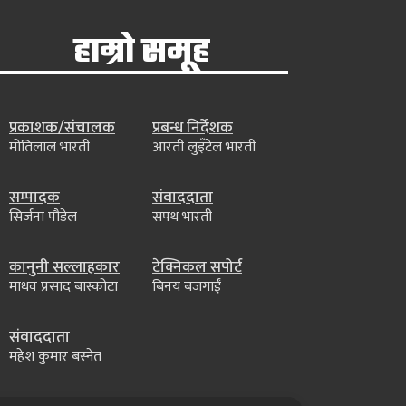
हाम्रो समूह
प्रकाशक/संचालक
प्रबन्ध निर्देशक
मोतिलाल भारती
आरती लुइँटेल भारती
सम्पादक
संवाददाता
सिर्जना पौडेल
सपथ भारती
कानुनी सल्लाहकार
टेक्निकल सपोर्ट
माधव प्रसाद बास्कोटा
बिनय बजगाईं
संवाददाता
महेश कुमार बस्नेत