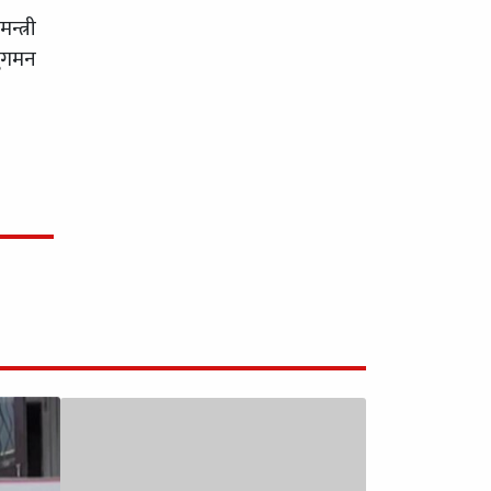
्त्री
नुगमन