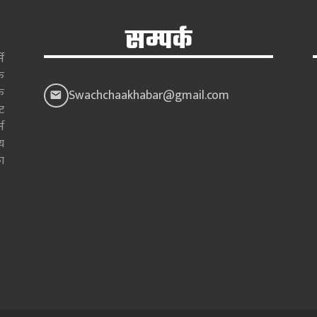
सम्पर्क
े
क
क
Swachchaakhabar@gmail.com
ाट
न
य
ा