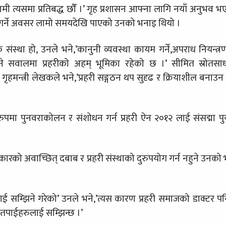
, ‘हामी त्यसमा प्रतिबद्ध छौँं ।’ गृह प्रशासन आफ्ना लागि नयाँ अनुभव भ
काम गर्ने अवसर लामो समयदेखि पाएको उनको भनाइ थियो ।
संस्था हो, उनले भने,’कानुनी व्यवस्था कायम गर्ने,अपराध नियन्त्रण 
े सवालमा प्रहरीको अहम् भूमिका रहेको छ ।’ सीमित स्रोतसा
ृहमन्त्री लेखकले भने,’प्रहरी सङ्गठन थप सुदृढ र क्रियाशील बनाउन प
पमा पुनवराकोलन र संशोधन गर्न प्रहरी ऐन २०१२ लाई संसद्मा पुर्
्रकारको अवाच्छित् दबाब र प्रहरी संस्थाको दुरुपयोग गर्न नहुने उनको
ीलाई सम्झिने गरेको’ उनले भने,’त्यस कारण प्रहरी समाजको डाक्टर पन
 तपाईहरुलाई सम्झिन्छ ।’