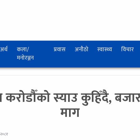
अर्थ
कला/
प्रवास
अनौठो
स्वास्थ्य
विचार
मनोरञ्जन
ोडौँको स्याउ कुहिँदै, बजा
माग
 २०८१