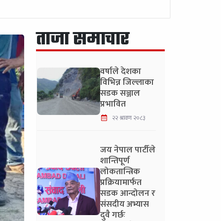
ताजा समाचार
वर्षाले देशका
विभिन्न जिल्लाका
सडक सञ्जाल
प्रभावित
२२ श्रावण २०८३
जय नेपाल पार्टीले
शान्तिपूर्ण
लोकतान्त्रिक
प्रक्रियामार्फत
सडक आन्दोलन र
संसदीय अभ्यास
दुवै गर्छः