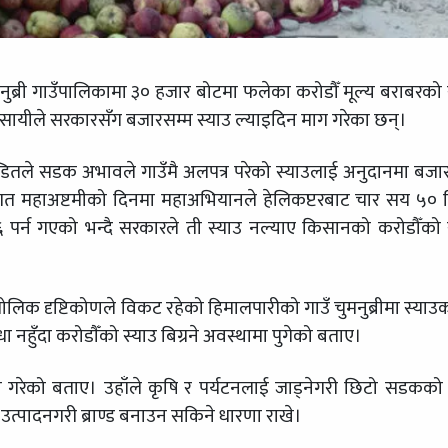
ब्री गाउँपालिकामा ३० हजार बोटमा फलेका करोडौँ मूल्य बराबरको 
्यवसायीले सरकारसँग बजारसम्म स्याउ ल्याइदिन माग गरेका छन्।
्डितले सडक अभावले गाउँमै अलपत्र परेको स्याउलाई अनुदानमा बजा
। गत महाअष्टमीको दिनमा महाअभियानले हेलिकप्टरबाट चार सय ५०
६६ पर्न गएको भन्दै सरकारले ती स्याउ नल्याए किसानको करोडौँको 
ौगोलिक दृष्टिकोणले विकट रहेको हिमालपारीको गाउँ चुमनुब्रीमा स्याउ
नहुँदा करोडाैँको स्याउ बिग्रने अवस्थामा पुगेको बताए।
 गरेको बताए। उहाँले कृषि र पर्यटनलाई जाड्नेगरी छिटो सडकको 
 उत्पादनगरी ब्राण्ड बनाउन सकिने धारणा राखे।