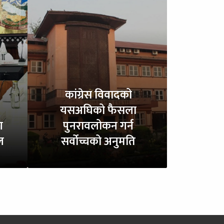
कांग्रेस विवादको
यसअघिको फैसला
ण
पुनरावलोकन गर्न
ल
सर्वोच्चको अनुमति