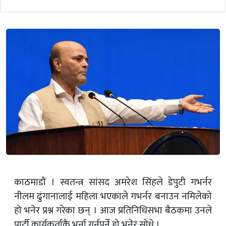
काठमाडौं । स्वतन्त्र सांसद अमरेश सिंहले डेपुटी गभर्नर
नीलम ढुंगानालाई महिला भएकाले गभर्नर बनाउन नमिलेको
हो भनेर प्रश्न गरेका छन् । आज प्रतिनिधिसभा बैठकमा उनले
पार्टी कार्यकर्ताकै भर्ना गर्नुपर्ने हो भनेर सोधे ।