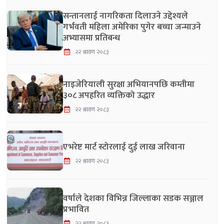
सन्तानलाई नागरिकता दिलाउने उद्देश्यले
गर्भवती महिला अमेरिका पुगेर बच्चा जन्माउने
अभ्यासमा प्रतिबन्ध
२२ श्रावण २०८३
नाइजेरियाली सुरक्षा अभियानपछि कम्तीमा
३०८ अपहरित व्यक्तिको उद्धार
२२ श्रावण २०८३
एभरेष्ट मार्ट स्टोरलाई दुई लाख जरिवाना
२२ श्रावण २०८३
वर्षाले देशका विभिन्न जिल्लाका सडक सञ्जाल
प्रभावित
२२ श्रावण २०८३