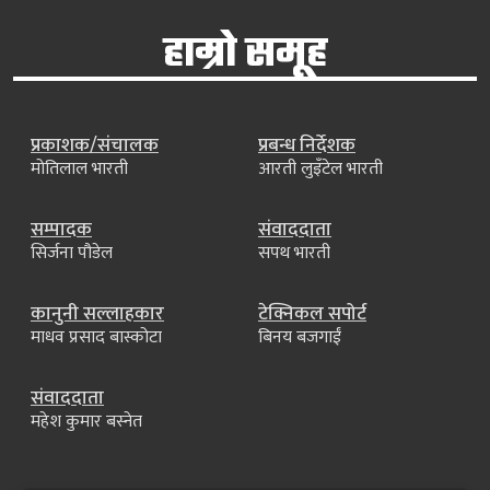
हाम्रो समूह
प्रकाशक/संचालक
प्रबन्ध निर्देशक
मोतिलाल भारती
आरती लुइँटेल भारती
सम्पादक
संवाददाता
सिर्जना पौडेल
सपथ भारती
कानुनी सल्लाहकार
टेक्निकल सपोर्ट
माधव प्रसाद बास्कोटा
बिनय बजगाईं
संवाददाता
महेश कुमार बस्नेत