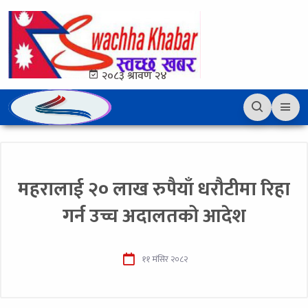
२०८३ श्रावण २४
महरालाई २० लाख रुपैयाँ धरौटीमा रिहा
गर्न उच्च अदालतको आदेश
११ मंसिर २०८२