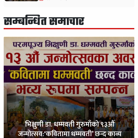
सम्बन्धित समाचार
भिक्षुणी डा. धम्मवती गुरुमाँको ९३औँ
जन्मोत्सव:‘कवितामा धम्मवती’ छन्द काव्य