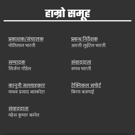
हाम्रो समूह
प्रकाशक/संचालक
प्रबन्ध निर्देशक
मोतिलाल भारती
आरती लुइँटेल भारती
सम्पादक
संवाददाता
सिर्जना पौडेल
सपथ भारती
कानुनी सल्लाहकार
टेक्निकल सपोर्ट
माधव प्रसाद बास्कोटा
बिनय बजगाईं
संवाददाता
महेश कुमार बस्नेत