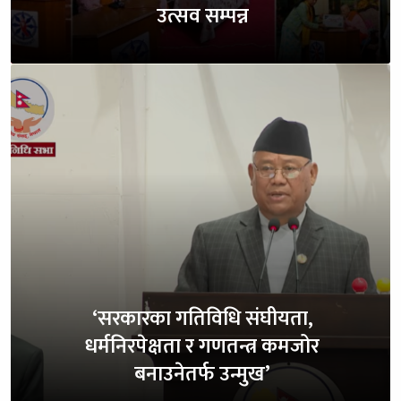
उत्सव सम्पन्न
‘सरकारका गतिविधि संघीयता,
धर्मनिरपेक्षता र गणतन्त्र कमजोर
बनाउनेतर्फ उन्मुख’