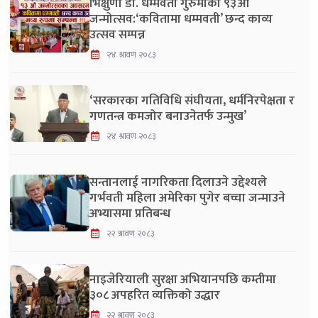
भिक्षुणी डा. धम्मवती गुरुमाँको ९३औँ
जन्मोत्सव:‘कवितामा धम्मवती’ छन्द काव्य
उत्सव सम्पन्न
२४ श्रावण २०८३
‘सरकारका गतिविधि संघीयता, धर्मनिरपेक्षता र
गणतन्त्र कमजोर बनाउनेतर्फ उन्मुख’
२४ श्रावण २०८३
सन्तानलाई नागरिकता दिलाउने उद्देश्यले
गर्भवती महिला अमेरिका पुगेर बच्चा जन्माउने
अभ्यासमा प्रतिबन्ध
२२ श्रावण २०८३
नाइजेरियाली सुरक्षा अभियानपछि कम्तीमा
३०८ अपहरित व्यक्तिको उद्धार
२२ श्रावण २०८३