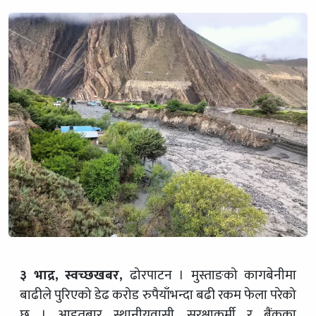
३ भाद्र, स्वच्छखबर,
ढोरपाटन । मुस्ताङको कागबेनीमा
बाढीले पुरिएको डेढ करोड रुपैयाँभन्दा बढी रकम फेला परेको
छ । आइतबार स्थानीयवासी, सुरक्षाकर्मी र बैंकका