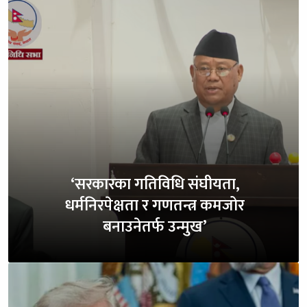
‘सरकारका गतिविधि संघीयता,
धर्मनिरपेक्षता र गणतन्त्र कमजोर
बनाउनेतर्फ उन्मुख’