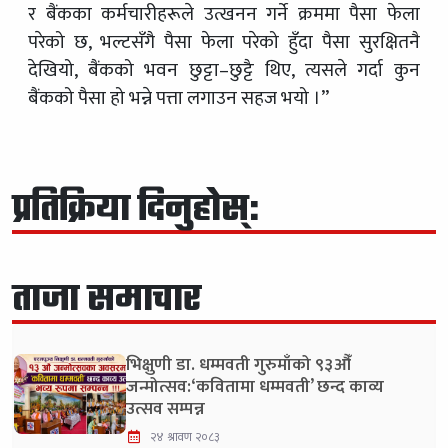
र बैंकका कर्मचारीहरूले उत्खनन गर्ने क्रममा पैसा फेला
परेको छ, भल्टसँगै पैसा फेला परेको हुँदा पैसा सुरक्षितनै
देखियो, बैंकको भवन छुट्टा–छुट्टै थिए, त्यसले गर्दा कुन
बैंकको पैसा हो भन्ने पत्ता लगाउन सहज भयो ।”
प्रतिक्रिया दिनुहोस्:
ताजा समाचार
भिक्षुणी डा. धम्मवती गुरुमाँको ९३औँ
जन्मोत्सव:‘कवितामा धम्मवती’ छन्द काव्य
उत्सव सम्पन्न
२४ श्रावण २०८३