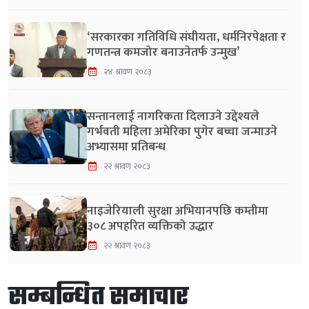
‘सरकारका गतिविधि संघीयता, धर्मनिरपेक्षता र
गणतन्त्र कमजोर बनाउनेतर्फ उन्मुख’
२४ श्रावण २०८३
सन्तानलाई नागरिकता दिलाउने उद्देश्यले
गर्भवती महिला अमेरिका पुगेर बच्चा जन्माउने
अभ्यासमा प्रतिबन्ध
२२ श्रावण २०८३
नाइजेरियाली सुरक्षा अभियानपछि कम्तीमा
३०८ अपहरित व्यक्तिको उद्धार
२२ श्रावण २०८३
सम्बन्धित समाचार