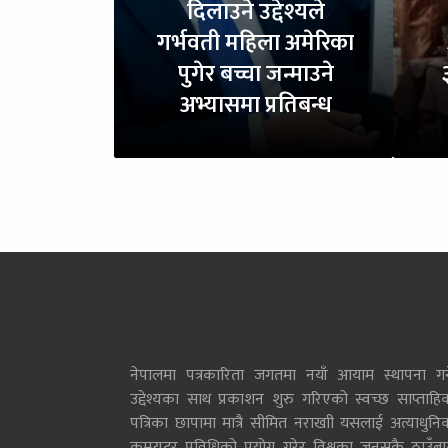
दिलाउने उद्देश्यले
गर्भवती महिला अमेरिका
पुगेर बच्चा जन्माउने
अभ्यासमा प्रतिबन्ध
नेपालमा पत्रकारिता जगतमा नयाँ आयाम स्थापना गर्न
उद्देश्यका साथ प्रकाशन शुरु गरिएको स्वच्छ साप्ताहि
पत्रिका छापामा मात्रै सीमित नराखाी यसलाई अत्याधुनि
कम्प्युटर प्रविधिको प्रयोग गरेर विश्वका जुनसुकै ठाउँब