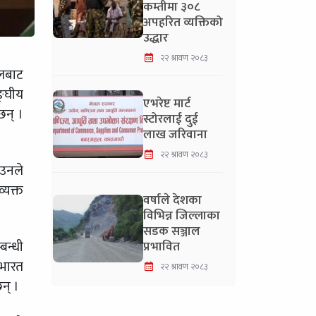
कम्तीमा ३०८
अपहरित व्यक्तिको
उद्धार
२२ श्रावण २०८३
ालबाट
्घीय
एभरेष्ट मार्ट
छन् ।
स्टोरलाई दुई
लाख जरिवाना
२२ श्रावण २०८३
 उनले
्यक्त
वर्षाले देशका
विभिन्न जिल्लाका
सडक सञ्जाल
बन्धी
प्रभावित
 भारत
२२ श्रावण २०८३
न् ।