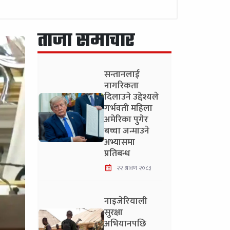
ताजा समाचार
सन्तानलाई
नागरिकता
दिलाउने उद्देश्यले
गर्भवती महिला
अमेरिका पुगेर
बच्चा जन्माउने
अभ्यासमा
प्रतिबन्ध
२२ श्रावण २०८३
नाइजेरियाली
सुरक्षा
अभियानपछि