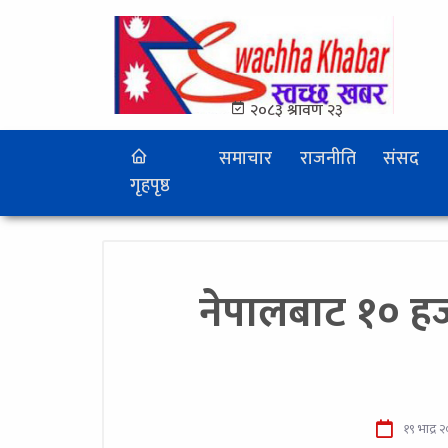
२०८३ श्रावण २३
समाचार
राजनीति
संसद
गृहपृष्ठ
नेपालबाट १० ह
१९ भाद्र 