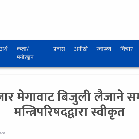
अर्थ
कला/
प्रवास
अनौठो
स्वास्थ्य
विचार
मनोरञ्जन
जार मेगावाट बिजुली लैजाने 
मन्त्रिपरिषदद्वारा स्वीकृत
२०८०