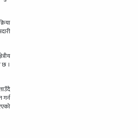
्रिया
झदारी
त्रीय
ो छ ।
ाउँदै
 गर्न
रिएको