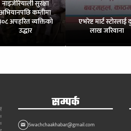
नाइजेरियाली सुरक्षा
अभियानपछि कम्तीमा
३०८ अपहरित व्यक्तिको
एभरेष्ट मार्ट स्टोरलाई द
उद्धार
लाख जरिवाना
सम्पर्क
े
क
क
Swachchaakhabar@gmail.com
ाट