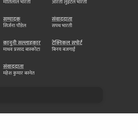
मोतिलाल भारती
आरती लुइँटेल भारती
सम्पादक
संवाददाता
सिर्जना पौडेल
सपथ भारती
कानुनी सल्लाहकार
टेक्निकल सपोर्ट
माधव प्रसाद बास्कोटा
बिनय बजगाईं
संवाददाता
महेश कुमार बस्नेत