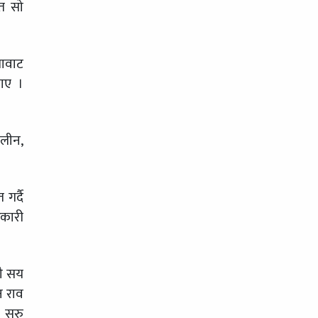
ेत सो
गावाट
ताए ।
लीन,
गर्दै
कारी
नौ सय
न राव
 सुरु