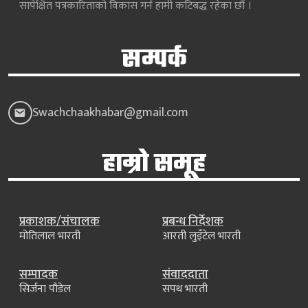
सापेक्षित पत्रकारिताको विकास गर्न हामी कटिबद्ध रहेका छौं ।
सम्पर्क
Swachchaakhabar@gmail.com
हाम्रो समूह
प्रकाशक/संचालक
प्रबन्ध निर्देशक
मोतिलाल भारती
आरती लुइँटेल भारती
सम्पादक
संवाददाता
सिर्जना पौडेल
सपथ भारती