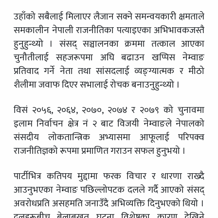
उहाँको सबैलाई मिलाएर लैजान सक्ने समन्वयकारी क्षमताले
समकालीन नेपाली राजनीतिका पत्याइएका अभिभावकजस्तै
हुनुहुन्थ्यो । संसद् सञ्चालनका क्रममा तत्काल आएका
चुनौतीलाई सहजरूपमा अघि बढाउन खप्पिस नेम्वाङ
प्रतिवाद गर्ने नेता तथा सांसदलाई व्यङ्ग्यात्मक र मीठो
शैलीमा जवाफ दिएर सभालाई रोचक बनाउनुहुन्थ्यो ।
विसं २०५६, २०६४, २०७०, २०७४ र २०७९ को चुनावमा
इलाम निर्वाचन क्षेत्र नं २ बाट विजयी नेम्वाङले नेपालको
संसदीय लोकतान्त्रिक अभ्यासमा आफूलाई परिपक्व
राजनीतिज्ञको रूपमा प्रमाणित गराउन सफल हुनुभयो ।
पार्टीभित्र कतिपय मुद्दामा फरक विचार र धारणा राख्दै
आउनुभएका नेम्वाङ पछिल्लोपटक दलले गर्दै आएको संसद्
अवरोधप्रति असहमति जनाउँदै अभिव्यक्ति दिनुभएको थियो ।
दलहरूबीच बेलाबखत घटना विशेषका कारण देखिने