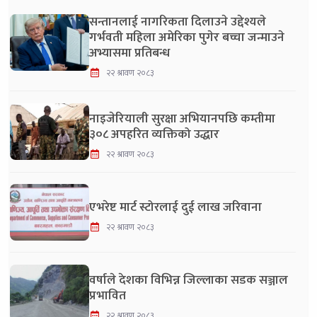
सन्तानलाई नागरिकता दिलाउने उद्देश्यले
गर्भवती महिला अमेरिका पुगेर बच्चा जन्माउने
अभ्यासमा प्रतिबन्ध
२२ श्रावण २०८३
नाइजेरियाली सुरक्षा अभियानपछि कम्तीमा
३०८ अपहरित व्यक्तिको उद्धार
२२ श्रावण २०८३
एभरेष्ट मार्ट स्टोरलाई दुई लाख जरिवाना
२२ श्रावण २०८३
वर्षाले देशका विभिन्न जिल्लाका सडक सञ्जाल
प्रभावित
२२ श्रावण २०८३