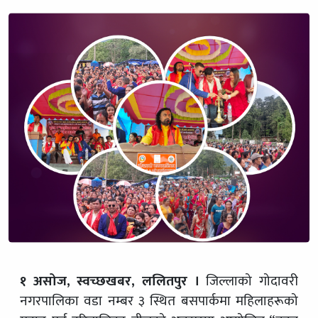
१ असोज, स्वच्छखबर, ललितपुर ।
जिल्लाको गोदावरी
नगरपालिका वडा नम्बर ३ स्थित बसपार्कमा महिलाहरूको