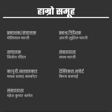
हाम्रो समूह
प्रकाशक/संचालक
प्रबन्ध निर्देशक
मोतिलाल भारती
आरती लुइँटेल भारती
सम्पादक
संवाददाता
सिर्जना पौडेल
सपथ भारती
कानुनी सल्लाहकार
टेक्निकल सपोर्ट
माधव प्रसाद बास्कोटा
बिनय बजगाईं
संवाददाता
महेश कुमार बस्नेत