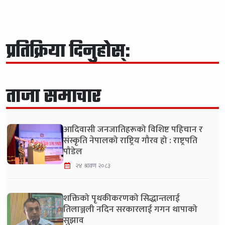
प्रतिक्रिया दिनुहोस्:
ताजा समाचार
आदिवासी जनजातिहरूको विशिष्ट पहिचान र
संस्कृति नेपालको राष्ट्रिय गौरव हो : राष्ट्रपति
पौडेल
२४ श्रावण २०८३
शक्तिको पृथकीकरणको सिद्धान्तलाई
तिलाञ्जली नदिन सरकारलाई गगन थापाको
सुझाव