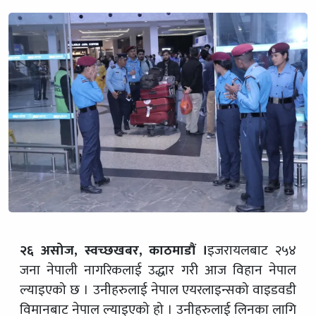
२६ असोज, स्वच्छखबर, काठमाडौं ।
इजरायलबाट २५४
जना नेपाली नागरिकलाई उद्धार गरी आज विहान नेपाल
ल्याइएको छ । उनीहरुलाई नेपाल एयरलाइन्सको वाइडवडी
विमानबाट नेपाल ल्याइएको हो । उनीहरुलाई लिनका लागि