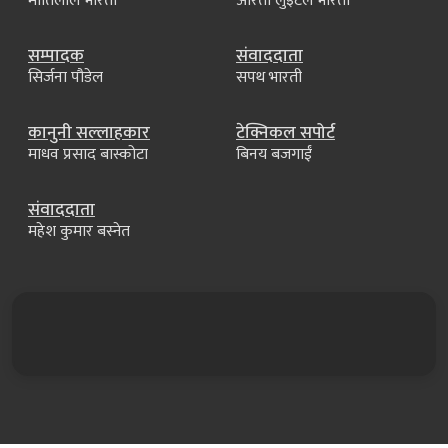
मोतिलाल भारती
आरती लुइँटेल भारती
सम्पादक
संवाददाता
सिर्जना पौडेल
सपथ भारती
कानुनी सल्लाहकार
टेक्निकल सपोर्ट
माधव प्रसाद बास्कोटा
बिनय बजगाईं
संवाददाता
महेश कुमार बस्नेत