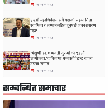
२४ श्रावण २०८३
१५औँ महाधिवेशन सबै पक्षको सहभागिता,
स्वामित्व र सम्मानसहित हुनुपर्छः प्रकाशशरण
महत
२४ श्रावण २०८३
भिक्षुणी डा. धम्मवती गुरुमाँको ९३औँ
जन्मोत्सव:‘कवितामा धम्मवती’ छन्द काव्य
उत्सव सम्पन्न
२४ श्रावण २०८३
सम्बन्धित समाचार