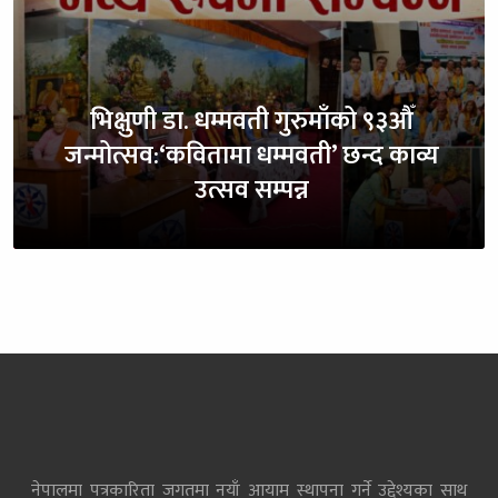
भिक्षुणी डा. धम्मवती गुरुमाँको ९३औँ
जन्मोत्सव:‘कवितामा धम्मवती’ छन्द काव्य
उत्सव सम्पन्न
नेपालमा पत्रकारिता जगतमा नयाँ आयाम स्थापना गर्ने उद्देश्यका साथ