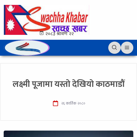
२०८३ श्रावण २२
लक्ष्मी पूजामा यस्तो देखियो काठमाडौं
२६ कार्तिक २०८०