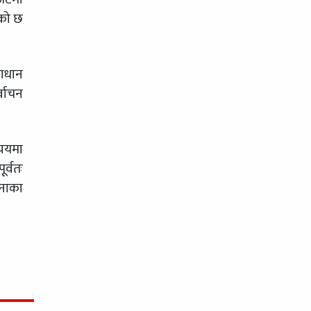
एको छ
माधान
्वाचन
्ययमा
र्वतः
जनाका