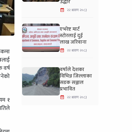
उद्धार
२२ श्रावण २०८३
एभरेष्ट मार्ट
स्टोरलाई दुई
लाख जरिवाना
ैठकमा
२२ श्रावण २०८३
ावलाई
 वर्ष
वर्षाले देशका
बनेको
विभिन्न जिल्लाका
सडक सञ्जाल
प्रभावित
२२ श्रावण २०८३
ियम १
मतिले
जेटमा