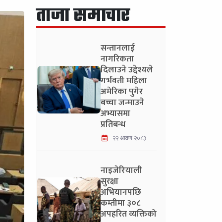
ताजा समाचार
सन्तानलाई
नागरिकता
दिलाउने उद्देश्यले
गर्भवती महिला
अमेरिका पुगेर
बच्चा जन्माउने
अभ्यासमा
प्रतिबन्ध
२२ श्रावण २०८३
नाइजेरियाली
सुरक्षा
अभियानपछि
कम्तीमा ३०८
अपहरित व्यक्तिको