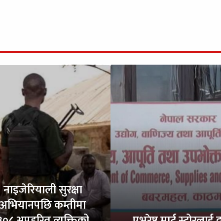
नाइजेरियाली सुरक्षा
अभियानपछि कम्तीमा
३०८ अपहरित व्यक्तिको
एभरेष्ट मार्ट स्टोरलाई द