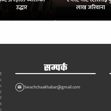
उद्धार
लाख जरिवाना
सम्पर्क
े
क
क
Swachchaakhabar@gmail.com
ाट
न
य
ा