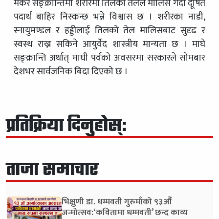
मकर सङ्क्रान्तिमा शरीरमा तिलको तेलले मालिस गर्दा दूषित
पदार्थ बाहिर निस्कन्छ भन्ने विश्वास छ । शरीरका नाडी,
स्नायुमण्डल र हड्डीलाई तिलको तेल मालिसबाट सुदृढ र
स्वस्थ राख्न सकिने आयुर्वेद शास्त्रीय मान्यता छ । माघे
सङ्क्रान्ति अर्थात् माघी पर्वको अवसरमा सरकारले सोमबार
देशभर सार्वजनिक बिदा दिएको छ ।
प्रतिक्रिया दिनुहोस्:
ताजा समाचार
भिक्षुणी डा. धम्मवती गुरुमाँको ९३औँ
जन्मोत्सव:‘कवितामा धम्मवती’ छन्द काव्य