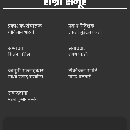
हाम्रो समूह
प्रकाशक/संचालक
प्रबन्ध निर्देशक
मोतिलाल भारती
आरती लुइँटेल भारती
सम्पादक
संवाददाता
सिर्जना पौडेल
सपथ भारती
कानुनी सल्लाहकार
टेक्निकल सपोर्ट
माधव प्रसाद बास्कोटा
बिनय बजगाईं
संवाददाता
महेश कुमार बस्नेत