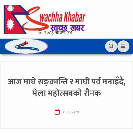
२०८३ श्रावण २४
आज माघे सङ्क्रान्ति र माघी पर्व मनाइँदै,
मेला महोत्सवको रौनक
१ माघ २०८०