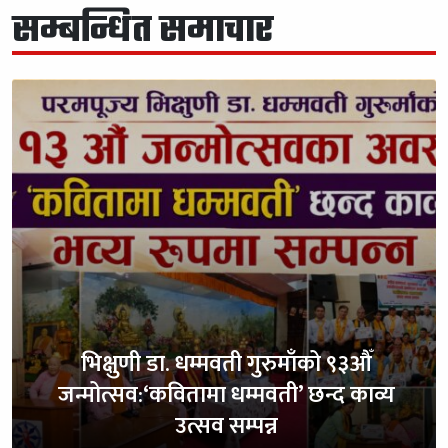
सम्बन्धित समाचार
भिक्षुणी डा. धम्मवती गुरुमाँको ९३औँ
जन्मोत्सव:‘कवितामा धम्मवती’ छन्द काव्य
उत्सव सम्पन्न