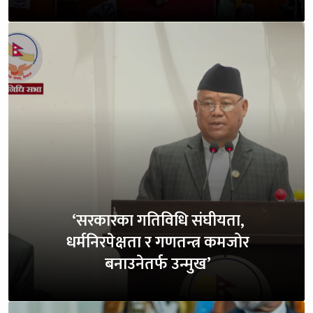
‘सरकारका गतिविधि संघीयता,
धर्मनिरपेक्षता र गणतन्त्र कमजोर
बनाउनेतर्फ उन्मुख’